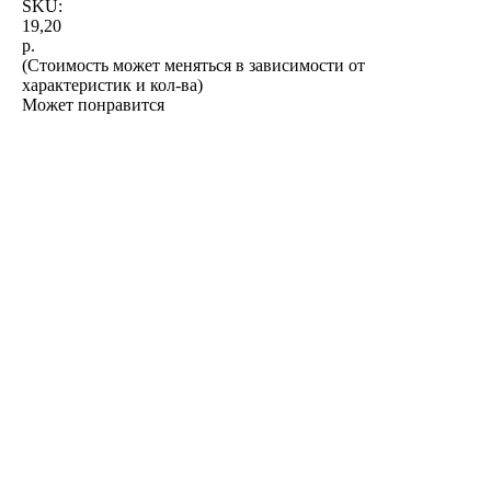
SKU:
19,20
р.
(Стоимость может меняться в зависимости от
характеристик и кол-ва)
Может понравится
обление
е
обление
вания
ионированного
ов,
уальным
а,
м
ние
и
и
е
рской
обление
кой
е